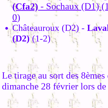
- Sochaux (D1) (
(Cfa2)
0)
Châteauroux (D2) -
Lava
(D2)
(1-2)
Le tirage au sort des 8èmes d
dimanche 28 février lors de 