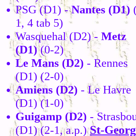
PSG (D1) -
Nantes (D1)
(
1, 4 tab 5)
Wasquehal (D2) -
Metz
(D1)
(0-2)
Le Mans (D2)
- Rennes
(D1) (2-0)
Amiens (D2)
- Le Havre
(D1) (1-0)
Guigamp (D2)
- Strasbo
St-Georg
(D1) (2-1, a.p.)