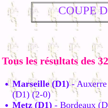
COUPE D
Tous les résultats des 3
Marseille (D1)
- Auxerre
(D1) (2-0)
Metz (D1)
- Bordeaux (D