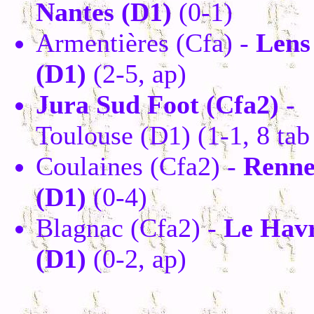
Nantes (D1)
(0-1)
Armentières (Cfa) -
Lens
(D1)
(2-5, ap)
Jura Sud Foot (Cfa2)
-
Toulouse (D1) (1-1, 8 tab
Coulaines (Cfa2) -
Renne
(D1)
(0-4)
Blagnac (Cfa2) -
Le Hav
(D1)
(0-2, ap)