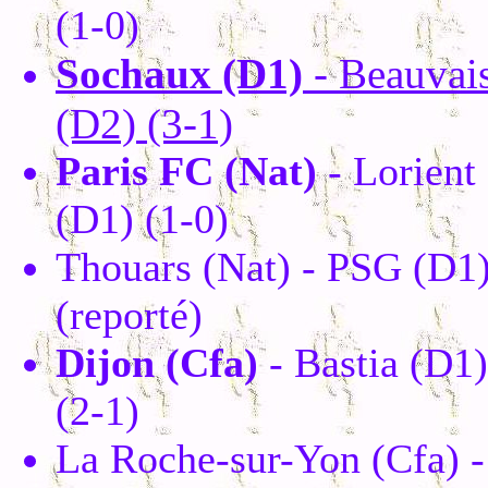
(1-0)
Sochaux (D1)
- Beauvai
(D2) (3-1)
Paris FC (Nat)
- Lorient
(D1) (1-0)
Thouars (Nat) - PSG (D1
(reporté)
Dijon (Cfa)
- Bastia (D1)
(2-1)
La Roche-sur-Yon (Cfa) -