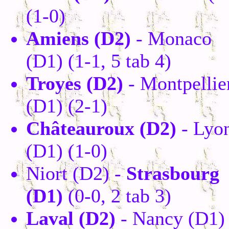
(1-0)
Amiens (D2)
- Monaco
(D1) (1-1, 5 tab 4)
Troyes (D2)
- Montpellie
(D1) (2-1)
Châteauroux (D2)
- Lyo
(D1) (1-0)
Niort (D2) -
Strasbourg
(D1)
(0-0, 2 tab 3)
Laval (D2)
- Nancy (D1)